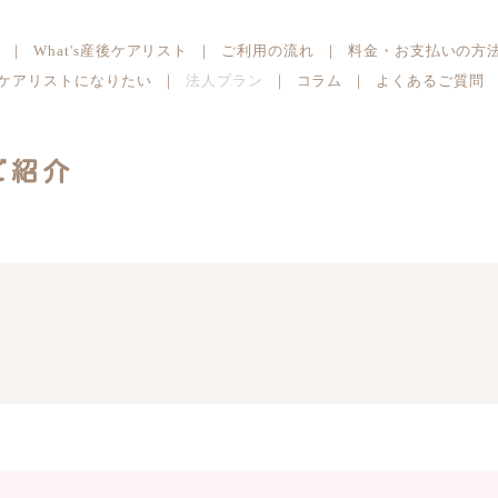
は
｜
What's産後ケアリスト
｜
ご利用の流れ
｜
料金・お支払いの方
ケアリストになりたい
｜
法人プラン
｜
コラム
｜
よくあるご質問
ご紹介