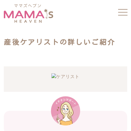
tog
nav
産後ケアリストの詳しいご紹介