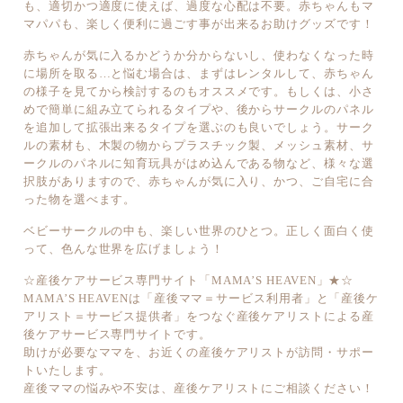
も、適切かつ適度に使えば、過度な心配は不要。赤ちゃんもマ
マパパも、楽しく便利に過ごす事が出来るお助けグッズです！
赤ちゃんが気に入るかどうか分からないし、使わなくなった時
に場所を取る…と悩む場合は、まずはレンタルして、赤ちゃん
の様子を見てから検討するのもオススメです。もしくは、小さ
めで簡単に組み立てられるタイプや、後からサークルのパネル
を追加して拡張出来るタイプを選ぶのも良いでしょう。サーク
ルの素材も、木製の物からプラスチック製、メッシュ素材、サ
ークルのパネルに知育玩具がはめ込んである物など、様々な選
択肢がありますので、赤ちゃんが気に入り、かつ、ご自宅に合
った物を選べます。
ベビーサークルの中も、楽しい世界のひとつ。正しく面白く使
って、色んな世界を広げましょう！
☆産後ケアサービス専門サイト「MAMA’S HEAVEN」★☆
MAMA’S HEAVENは「産後ママ＝サービス利用者」と「産後ケ
アリスト＝サービス提供者」をつなぐ産後ケアリストによる産
後ケアサービス専門サイトです。
助けが必要なママを、お近くの産後ケアリストが訪問・サポー
トいたします。
産後ママの悩みや不安は、産後ケアリストにご相談ください！