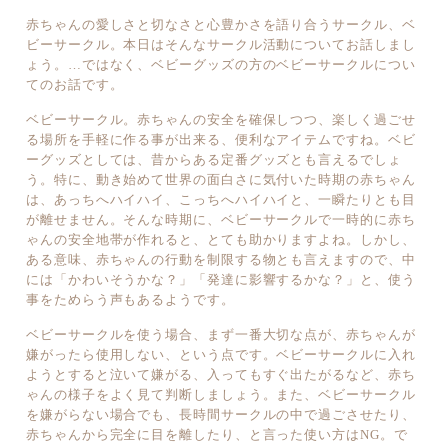
赤ちゃんの愛しさと切なさと心豊かさを語り合うサークル、ベ
ビーサークル。本日はそんなサークル活動についてお話しまし
ょう。…ではなく、ベビーグッズの方のベビーサークルについ
てのお話です。
ベビーサークル。赤ちゃんの安全を確保しつつ、楽しく過ごせ
る場所を手軽に作る事が出来る、便利なアイテムですね。ベビ
ーグッズとしては、昔からある定番グッズとも言えるでしょ
う。特に、動き始めて世界の面白さに気付いた時期の赤ちゃん
は、あっちへハイハイ、こっちへハイハイと、一瞬たりとも目
が離せません。そんな時期に、ベビーサークルで一時的に赤ち
ゃんの安全地帯が作れると、とても助かりますよね。しかし、
ある意味、赤ちゃんの行動を制限する物とも言えますので、中
には「かわいそうかな？」「発達に影響するかな？」と、使う
事をためらう声もあるようです。
ベビーサークルを使う場合、まず一番大切な点が、赤ちゃんが
嫌がったら使用しない、という点です。ベビーサークルに入れ
ようとすると泣いて嫌がる、入ってもすぐ出たがるなど、赤ち
ゃんの様子をよく見て判断しましょう。また、ベビーサークル
を嫌がらない場合でも、長時間サークルの中で過ごさせたり、
赤ちゃんから完全に目を離したり、と言った使い方はNG。で