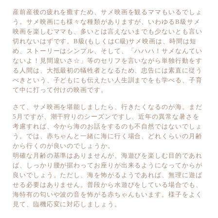
産前産後の疲れを癒すため、サメ映画を観るママもいるでしょ
う。サメ映画にも様々な種類がありますが、いわゆるB級サメ
映画を楽しむママも、多いとは言えないまでも少ないとも言い
切れないはずです。B級(もしくはC級)サメ映画は、時間は短
め、ストーリーはシンプル、そして、「ハハハ！サメなんてい
ないよ！見間違いさ☆」等のセリフを言いながら単独行動をす
る人間は、大抵最初の犠牲者となるため、忠告には素直に従う
べきという、子どもにも伝えたい人生訓までをも学べる、子育
て中に打って付けの映画です。
さて、サメ映画を堪能しましたら、行きたくなるのが海。まだ
5月ですが、潮干狩りのシーズンですし、近年の異常な暑さを
考慮すれば、今から海のお話をするのも不自然ではないでしょ
う。では、赤ちゃんと一緒に海に行く場合、どれくらいの月齢
から行くのが良いのでしょうか。
明確な月齢の基準はありませんが、海遊びを楽しむ目的であれ
ば、しっかり腰が据わってお座りが出来るようになってからが
良いでしょう。ただし、海を怖がるようであれば、無理に遊ば
せる必要はありません。普段から水遊びをしている場合でも、
海特有の匂いや波の音を怖がる赤ちゃんもいます。様子をよく
見て、臨機応変に対応しましょう。