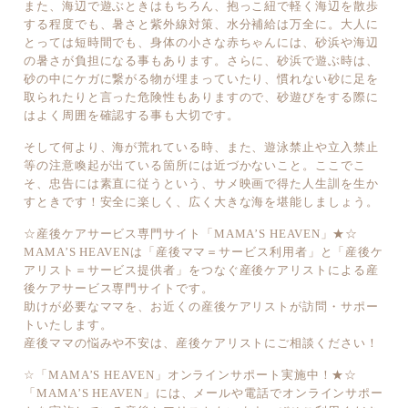
また、海辺で遊ぶときはもちろん、抱っこ紐で軽く海辺を散歩
する程度でも、暑さと紫外線対策、水分補給は万全に。大人に
とっては短時間でも、身体の小さな赤ちゃんには、砂浜や海辺
の暑さが負担になる事もあります。さらに、砂浜で遊ぶ時は、
砂の中にケガに繋がる物が埋まっていたり、慣れない砂に足を
取られたりと言った危険性もありますので、砂遊びをする際に
はよく周囲を確認する事も大切です。
そして何より、海が荒れている時、また、遊泳禁止や立入禁止
等の注意喚起が出ている箇所には近づかないこと。ここでこ
そ、忠告には素直に従うという、サメ映画で得た人生訓を生か
すときです！安全に楽しく、広く大きな海を堪能しましょう。
☆産後ケアサービス専門サイト「MAMA’S HEAVEN」★☆
MAMA’S HEAVENは「産後ママ＝サービス利用者」と「産後ケ
アリスト＝サービス提供者」をつなぐ産後ケアリストによる産
後ケアサービス専門サイトです。
助けが必要なママを、お近くの産後ケアリストが訪問・サポー
トいたします。
産後ママの悩みや不安は、産後ケアリストにご相談ください！
☆「MAMA’S HEAVEN」オンラインサポート実施中！★☆
「MAMA’S HEAVEN」には、メールや電話でオンラインサポー