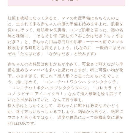
妊娠も後期になって来ると、ママの出産準備はもちろんのこ
と、生まれて来る赤ちゃんの服の準備も始めますよね。肌着を
買いに行って、短肌着や長肌着、コンビ肌着と言った、謎の名
称と種類に、「そもそも何て読むの？みじかはだぎ？ちょうは
だぎ？」と、赤ちゃん用品専門店の肌着コーナーの前でスマホ
検索をする時期とも言えましょう。(ちなみに、一般的にはそれ
ぞれ「たんはだぎ」「ながはだぎ」と読みます)
赤ちゃんの衣料品は何もかもが小さく、可愛さで悶えながら準
備を進めるママパパも多いと思われますが、特に可愛い物が靴
下。小さすぎて、何これ？指人形？と思った方もいるでしょ
う。指にはめて、「コンニチハ！ワタシハ クツシタクツ子」
「コンニチハ！ボクハ クツシタクツタロウ」「コレカラ イト
コノ タビ子ニ アイニイクヨ！」なんて指人形劇を繰り広げて
いたら日が暮れていた…なんて言う事も。
指人形はともかくとして、赤ちゃんに靴下は必要なのかどう
か、迷う方もいらっしゃるでしょう。結論から言うと、絶対に
マストと言う訳ではなく、温度や体温によって臨機応変に履か
せればOKです。