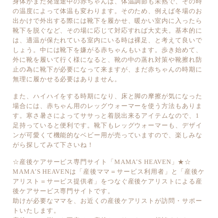
身体がまだ発達途中の赤ちゃんは、体温調節も未熟で、その時
の温度によって体温も変わります。そのため、例えば冬場のお
出かけで外出する際には靴下を履かせ、暖かい室内に入ったら
靴下を脱ぐなど、その場に応じて対応すれば大丈夫。基本的に
は、適温が保たれている室内にいる時は裸足、と考えて良いで
しょう。中には靴下を嫌がる赤ちゃんもいます。歩き始めて、
外に靴を履いて行く様になると、靴の中の蒸れ対策や靴擦れ防
止の為に靴下が必要になって来ますが、まだ赤ちゃんの時期に
無理に履かせる必要はありません。
また、ハイハイをする時期になり、床と脚の摩擦が気になった
場合には、赤ちゃん用のレッグウォーマーを使う方法もありま
す。寒さ暑さによってササっと着脱出来るアイテムなので、1
足持っていると便利です。靴下もレッグウォーマーも、デザイ
ンが可愛くて機能的なベビー用が売っていますので、楽しみな
がら探してみて下さいね！
☆産後ケアサービス専門サイト「MAMA’S HEAVEN」★☆
MAMA’S HEAVENは「産後ママ＝サービス利用者」と「産後ケ
アリスト＝サービス提供者」をつなぐ産後ケアリストによる産
後ケアサービス専門サイトです。
助けが必要なママを、お近くの産後ケアリストが訪問・サポー
トいたします。