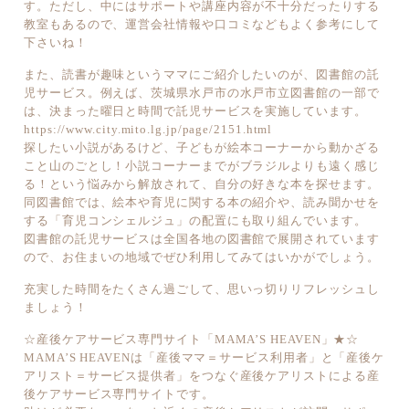
す。ただし、中にはサポートや講座内容が不十分だったりする
教室もあるので、運営会社情報や口コミなどもよく参考にして
下さいね！
また、読書が趣味というママにご紹介したいのが、図書館の託
児サービス。例えば、茨城県水戸市の水戸市立図書館の一部で
は、決まった曜日と時間で託児サービスを実施しています。
https://www.city.mito.lg.jp/page/2151.html
探したい小説があるけど、子どもが絵本コーナーから動かざる
こと山のごとし！小説コーナーまでがブラジルよりも遠く感じ
る！という悩みから解放されて、自分の好きな本を探せます。
同図書館では、絵本や育児に関する本の紹介や、読み聞かせを
する「育児コンシェルジュ」の配置にも取り組んでいます。
図書館の託児サービスは全国各地の図書館で展開されています
ので、お住まいの地域でぜひ利用してみてはいかがでしょう。
充実した時間をたくさん過ごして、思いっ切りリフレッシュし
ましょう！
☆産後ケアサービス専門サイト「MAMA’S HEAVEN」★☆
MAMA’S HEAVENは「産後ママ＝サービス利用者」と「産後ケ
アリスト＝サービス提供者」をつなぐ産後ケアリストによる産
後ケアサービス専門サイトです。