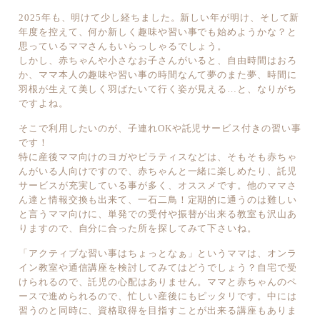
2025年も、明けて少し経ちました。新しい年が明け、そして新
年度を控えて、何か新しく趣味や習い事でも始めようかな？と
思っているママさんもいらっしゃるでしょう。
しかし、赤ちゃんや小さなお子さんがいると、自由時間はおろ
か、ママ本人の趣味や習い事の時間なんて夢のまた夢、時間に
羽根が生えて美しく羽ばたいて行く姿が見える…と、なりがち
ですよね。
そこで利用したいのが、子連れOKや託児サービス付きの習い事
です！
特に産後ママ向けのヨガやピラティスなどは、そもそも赤ちゃ
んがいる人向けですので、赤ちゃんと一緒に楽しめたり、託児
サービスが充実している事が多く、オススメです。他のママさ
ん達と情報交換も出来て、一石二鳥！定期的に通うのは難しい
と言うママ向けに、単発での受付や振替が出来る教室も沢山あ
りますので、自分に合った所を探してみて下さいね。
「アクティブな習い事はちょっとなぁ」というママは、オンラ
イン教室や通信講座を検討してみてはどうでしょう？自宅で受
けられるので、託児の心配はありません。ママと赤ちゃんのペ
ースで進められるので、忙しい産後にもピッタリです。中には
習うのと同時に、資格取得を目指すことが出来る講座もありま