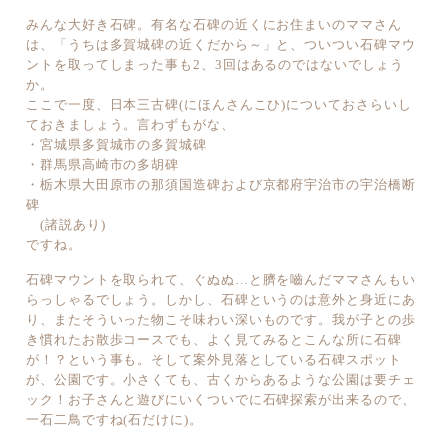
みんな大好き石碑。有名な石碑の近くにお住まいのママさん
は、「うちは多賀城碑の近くだから～」と、ついつい石碑マウ
ントを取ってしまった事も2、3回はあるのではないでしょう
か。
ここで一度、日本三古碑(にほんさんこひ)についておさらいし
ておきましょう。言わずもがな、
・宮城県多賀城市の多賀城碑
・群馬県高崎市の多胡碑
・栃木県大田原市の那須国造碑および京都府宇治市の宇治橋断
碑
(諸説あり)
ですね。
石碑マウントを取られて、ぐぬぬ…と臍を嚙んだママさんもい
らっしゃるでしょう。しかし、石碑というのは意外と身近にあ
り、またそういった物こそ味わい深いものです。我が子との歩
き慣れたお散歩コースでも、よく見てみるとこんな所に石碑
が！？という事も。そして案外見落としている石碑スポット
が、公園です。小さくても、古くからあるような公園は要チェ
ック！お子さんと遊びにいくついでに石碑探索が出来るので、
一石二鳥ですね(石だけに)。