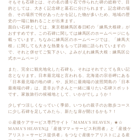
そもそも石碑とは、その名の通り石で作られた碑の総称で、目
的としては、大きく記念碑と墓石に分けられます。記念碑の場
合、その場所で何があったかを記した物が多いため、地域の歴
史の一端に触れることが出来ます。
面白い石碑としては、東京都練馬区春日町の「練馬大根碑」が
おすすめです。この石碑に関しては練馬区のホームページにも
載っています。ちなみに練馬区のホームページでは、「練馬大
根」に関しても大きな熱量をもって詳細に語られていますの
で、それと併せてご覧下さい。
よみがえれ練馬大根：練馬区公
式ホームページ
また、完全に観光地化した石碑も、それはそれでとても良い記
念となります。日本最北端と言われる、北海道の宗谷岬にある
「日本最北端の地の碑」や、反対に最南端の波照間島の「日本
最南端の碑」は、是非お子さんと一緒に撮りたい石碑スポット
です。家族旅行の候補地として、いかがでしょうか！
少しずつ涼しくなっていく季節。いつもの親子のお散歩コース
に少し石碑を足してみたら、新たな扉が開けるかも？！
☆産後ケアサービス専門サイト「MAMA’S HEAVEN」★☆
MAMA’S HEAVENは「産後ママ＝サービス利用者」と「産後ケ
アリスト＝サービス提供者」をつなぐ産後ケアリストによる産